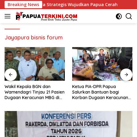
Langsung
is Wujudkan Papua Cerah
Breaking News
Wakil Kepala BGN dan Wamenda
ke
konten
Jayapura bisnis forum
Wakil Kepala BGN dan
Ketua PIA-DPR Papua
Wamendagri Tinjau 21 Pasien
Salurkan Bantuan bagi
Dugaan Keracunan MBG di
Korban Dugaan Keracunan
RSUP Jayapura, Mayoritas
MBG di Depapre
Mulai Pulih