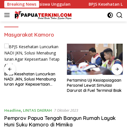
Langsung
r Papua Lewat Beasiswa Unggulan
Breaking News
BPJS Kesehatan Lunc
ke
konten
Masyarakat Kamoro
BPJS Kesehatan Luncurkan
NADI JKN, Solusi Menabung
Pertamina Uji Kesiapsiagaan
Iuran Agar Kepesertaan
Personel Lewat Simulasi
Tetap Aktif
Darurat di Fuel Terminal Biak
Headline
,
LINTAS DAERAH
7 Oktober 2023
Pemprov Papua Tengah Bangun Rumah Layak
Huni Suku Kamoro di Mimika