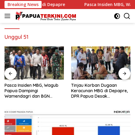
Langsung
papre
Breaking News
Pasca Insiden MBG, Wagub Papua Dampingi Wame
ke
konten
Unggul 51
Pasca Insiden MBG, Wagub
Tinjau Korban Dugaan
Papua Dampingi
Keracunan MBG di Depapre,
Wamendagri dan BGN
DPR Papua Desak
Lakukan Monitoring di
Transparansi dan Investigasi
Jayapura
Menyeluruh