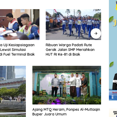
arga Padati Rute
Pertamina Pastikan Distribusi
DPR P
lan SMP Meriahkan
Minyak Tanah di Jayawijaya
Tunt
-81 di Biak
Kembali Normal, Pasokan ke
di D
Wamena Mulai Disalurkan
Ajang MTQ Heram, Ponpes Al-Muttaqin
Buper Juara Umum