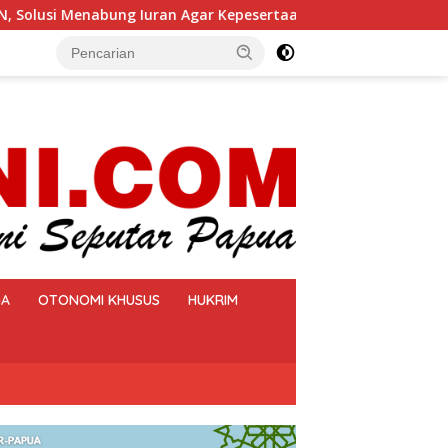
ap Aktif
Pertamina Uji Kesiapsiagaan Personel Lewat Si
tutup
GA
OTONOMI KHUSUS
HUKRIM