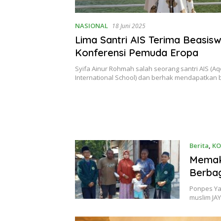
NASIONAL
18 Juni 2025
Lima Santri AIS Terima Beasis
Konferensi Pemuda Eropa
Syifa Ainur Rohmah salah seorang santri AIS (A
International School) dan berhak mendapatkan
Berita
,
KO
Memak
Berba
Ponpes Ya
muslim JA