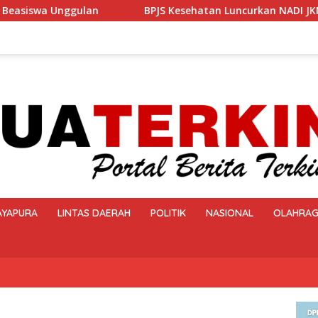
curkan NADI JKN, Solusi Menabung Iuran Agar Kepesertaan Tet
AYAPURA
LINTAS DAERAH
POLITIK
NASIONAL
OLAHRA