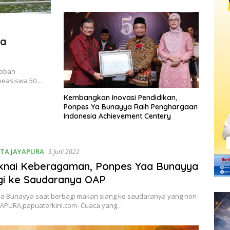
wa
qobah
 beasiswa 50…
Kembangkan Inovasi Pendidikan,
Ponpes Ya Bunayya Raih Penghargaan
Indonesia Achievement Centery
TA JAYAPURA
3 Juni 2022
nai Keberagaman, Ponpes Yaa Bunayya
gi ke Saudaranya OAP
a Bunayya saat berbagi makan siang ke saudaranya yang non
YAPURA,papuaterkini.com- Cuaca yang…