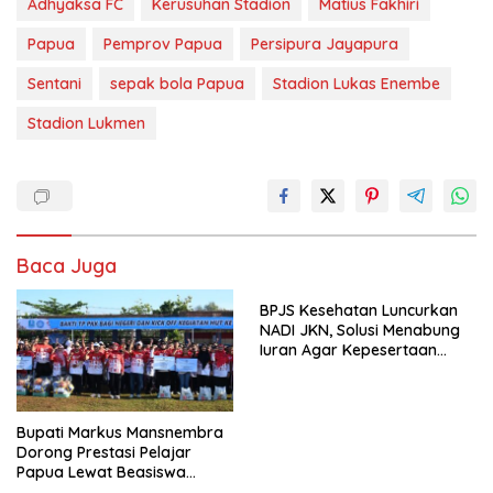
Adhyaksa FC
Kerusuhan Stadion
Matius Fakhiri
Papua
Pemprov Papua
Persipura Jayapura
Sentani
sepak bola Papua
Stadion Lukas Enembe
Stadion Lukmen
Baca Juga
BPJS Kesehatan Luncurkan
NADI JKN, Solusi Menabung
Iuran Agar Kepesertaan
Tetap Aktif
Bupati Markus Mansnembra
Dorong Prestasi Pelajar
Papua Lewat Beasiswa
Unggulan