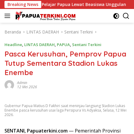
Langsung
ong Prestasi Pelajar Papua Lewat Beasiswa Unggulan
Breaking News
ke
konten
Beranda
LINTAS DAERAH
Sentani Terkini
Headline
,
LINTAS DAERAH
,
PAPUA
,
Sentani Terkini
Pasca Kerusuhan, Pemprov Papua
Tutup Sementara Stadion Lukas
Enembe
Admin
12 Mei 2026
Gubernur Papua Matius D Fakhiri saat meninjau langsung Stadion Lukas
Enembe pasca kerusuhan usai laga Persipura Vs Adyaksa, Selasa, 12 Mei
2026.
SENTANI, Papuaterkini.com
— Pemerintah Provinsi