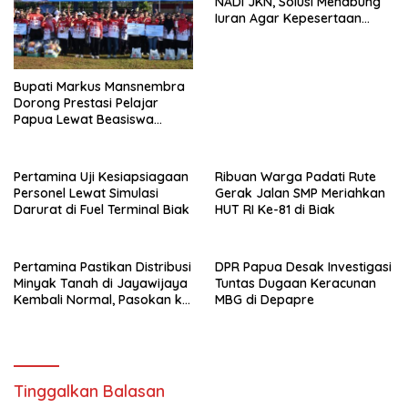
NADI JKN, Solusi Menabung
Iuran Agar Kepesertaan
Tetap Aktif
Bupati Markus Mansnembra
Dorong Prestasi Pelajar
Papua Lewat Beasiswa
Unggulan
Pertamina Uji Kesiapsiagaan
Ribuan Warga Padati Rute
Personel Lewat Simulasi
Gerak Jalan SMP Meriahkan
Darurat di Fuel Terminal Biak
HUT RI Ke-81 di Biak
Pertamina Pastikan Distribusi
DPR Papua Desak Investigasi
Minyak Tanah di Jayawijaya
Tuntas Dugaan Keracunan
Kembali Normal, Pasokan ke
MBG di Depapre
Wamena Mulai Disalurkan
Tinggalkan Balasan