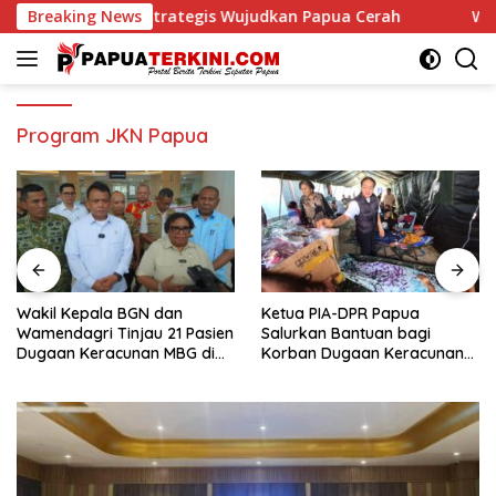
Langsung
s Wujudkan Papua Cerah
Breaking News
Wakil Kepala BGN dan Wamenda
ke
konten
Program JKN Papua
Wakil Kepala BGN dan
Ketua PIA-DPR Papua
Wamendagri Tinjau 21 Pasien
Salurkan Bantuan bagi
Dugaan Keracunan MBG di
Korban Dugaan Keracunan
RSUP Jayapura, Mayoritas
MBG di Depapre
Mulai Pulih