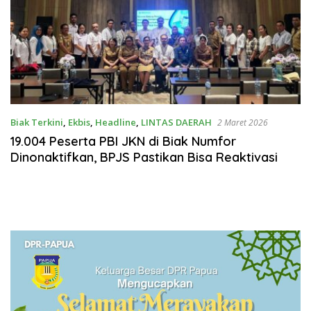
Biak Terkini
,
Ekbis
,
Headline
,
LINTAS DAERAH
2 Maret 2026
19.004 Peserta PBI JKN di Biak Numfor
Dinonaktifkan, BPJS Pastikan Bisa Reaktivasi