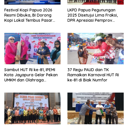
Festival Kopi Papua 2026
LKPD Papua Pegunungan
Resmi Dibuka, BI Dorong
2025 Disetujui Lima Fraksi,
Kopi Lokal Tembus Pasar
DPR Apresiasi Pemprov
Global
Papua Raih WTP Ditengah
Efisiensi Anggaran
Sambut HUT RI ke-81, IPEMI
37 Regu PAUD dan TK
Kota Jayapura Gelar Pekan
Ramaikan Karnaval HUT RI
UMKM dan Olahraga
ke-81 di Biak Numfor
Bersama