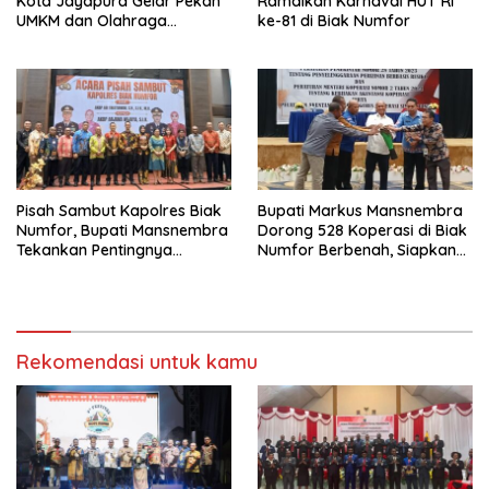
Kota Jayapura Gelar Pekan
Ramaikan Karnaval HUT RI
UMKM dan Olahraga
ke-81 di Biak Numfor
Bersama
Pisah Sambut Kapolres Biak
Bupati Markus Mansnembra
Numfor, Bupati Mansnembra
Dorong 528 Koperasi di Biak
Tekankan Pentingnya
Numfor Berbenah, Siapkan
Sinergitas
Reward bagi yang
Berprestasi
Rekomendasi untuk kamu