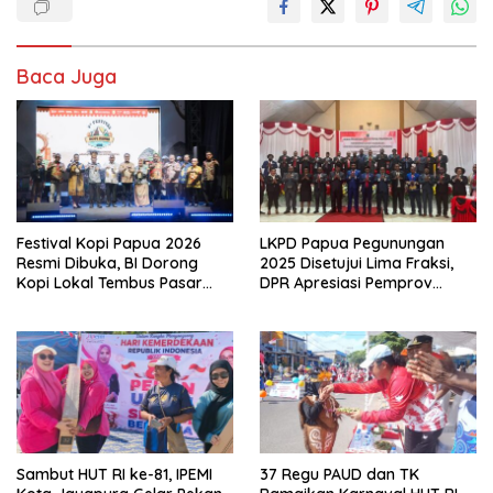
Baca Juga
Festival Kopi Papua 2026
LKPD Papua Pegunungan
Resmi Dibuka, BI Dorong
2025 Disetujui Lima Fraksi,
Kopi Lokal Tembus Pasar
DPR Apresiasi Pemprov
Global
Papua Raih WTP Ditengah
Efisiensi Anggaran
Sambut HUT RI ke-81, IPEMI
37 Regu PAUD dan TK