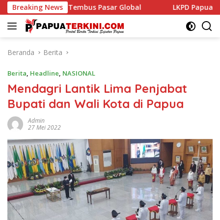
Langsung
Pasar Global
Breaking News
LKPD Papua Pegunungan 2025 Disetujui Lim
ke
konten
Beranda
Berita
Berita
,
Headline
,
NASIONAL
Mendagri Lantik Lima Penjabat
Bupati dan Wali Kota di Papua
Admin
27 Mei 2022