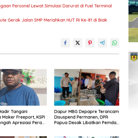
agaan Personel Lewat Simulasi Darurat di Fuel Terminal
ute Gerak Jalan SMP Meriahkan HUT RI Ke-81 di Biak
adir Tangani
Dapur MBG Depapre Terancam
 Moker Freeport, KSPI
Disuspend Permanen, DPR
ngah Apresiasi Peran
Papua Desak Libatkan Pemda,
l
Gereja dan Adat