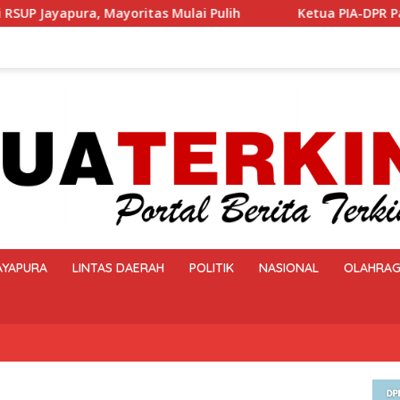
Pulih
Ketua PIA-DPR Papua Salurkan Bantuan bagi Ko
AYAPURA
LINTAS DAERAH
POLITIK
NASIONAL
OLAHRA