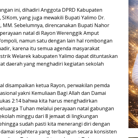
ngan ini, dihadiri Anggota DPRD Kabupaten
, SIKom, yang juga mewakili Bupati Yalimo Dr.
d, MM. Sebelumnya, direncanakan Bupati Nahor
perayaan natal di Rayon Werenggik Amput
Wompoli, namun satu dengan lain hal rombongan
 hadir, karena itu semua agenda masyarakat
trik Welarek kabupaten Yalimo dapat dituntaskan
yat daerah yang menghadiri kegiatan sekolah
al disampaikan ketua Rayon, perwakilan pemda
nasional yakni Kemuliaan Bagi Allah dan Damai
Lukas 2:14 bahwa kita harus menghadirkan
keluarga Tuhan melalui perayaan natal gabungan
kolah minggu dari 8 jemaat di lingkungan
hingga sudah pasti kita menerangi diri dengan
 damai sejahtera yang terbangun secara konsisten