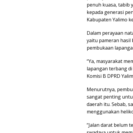
penuh kuasa, tabib y
kepada generasi pe
Kabupaten Yalimo k
Dalam perayaan nata
yaitu pameran hasil
pembukaan lapangan 
“Ya, masyarakat me
lapangan terbang di
Komisi B DPRD Yalimo
Menurutnya, pembuka
sangat penting untu
daerah itu. Sebab, s
menggunakan heliko
“Jalan darat belum t
swadaya untuk memb