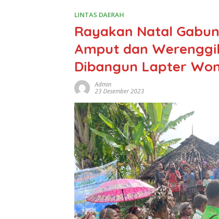
LINTAS DAERAH
Rayakan Natal Gabu
Amput dan Werenggi
Dibangun Lapter Wom
Admin
23 Desember 2023