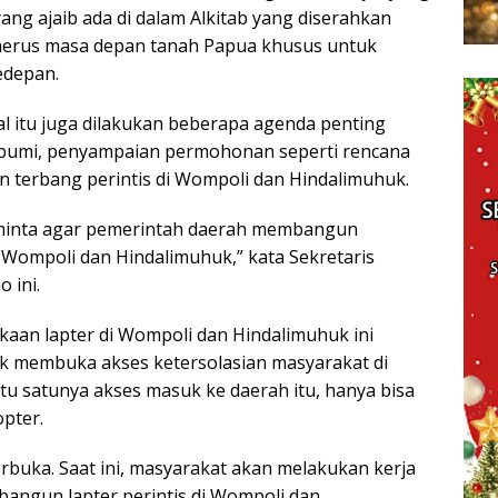
ang ajaib ada di dalam Alkitab yang diserahkan
nerus masa depan tanah Papua khusus untuk
edepan.
l itu juga dilakukan beberapa agenda penting
 bumi, penyampaian permohonan seperti rencana
terbang perintis di Wompoli dan Hindalimuhuk.
minta agar pemerintah daerah membangun
 Wompoli dan Hindalimuhuk,” kata Sekretaris
 ini.
an lapter di Wompoli dan Hindalimuhuk ini
k membuka akses ketersolasian masyarakat di
atu satunya akses masuk ke daerah itu, hanya bisa
pter.
erbuka. Saat ini, masyarakat akan melakukan kerja
angun lapter perintis di Wompoli dan