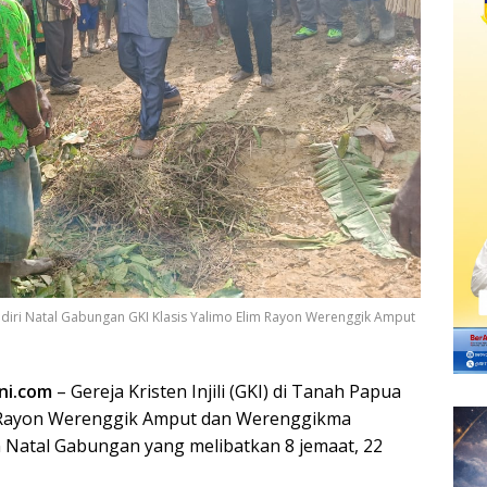
diri Natal Gabungan GKI Klasis Yalimo Elim Rayon Werenggik Amput
ni.com
– Gereja Kristen Injili (GKI) di Tanah Papua
im Rayon Werenggik Amput dan Werenggikma
Natal Gabungan yang melibatkan 8 jemaat, 22