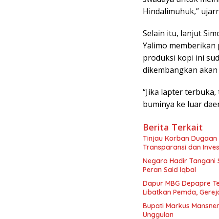
Hindalimuhuk,” ujarn
Selain itu, lanjut S
Yalimo memberikan p
produksi kopi ini s
dikembangkan akan 
“Jika lapter terbuka
buminya ke luar dae
Berita Terkait
Tinjau Korban Dugaan
Transparansi dan Inves
Negara Hadir Tangani 
Peran Said Iqbal
Dapur MBG Depapre Te
Libatkan Pemda, Gerej
Bupati Markus Mansnem
Unggulan