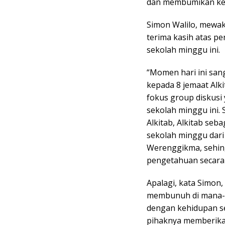
dan membumikan kem
Simon Walilo, mewa
terima kasih atas p
sekolah minggu ini.
“Momen hari ini san
kepada 8 jemaat Alk
fokus group diskus
sekolah minggu ini.
Alkitab, Alkitab se
sekolah minggu dari
Werenggikma, sehin
pengetahuan secara 
Apalagi, kata Simon
membunuh di mana-ma
dengan kehidupan s
pihaknya memberikan