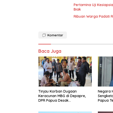
Pertamina Uji Kesiapsi
Biak
Ribuan Warga Padati R
Komentar
Baca Juga
Tinjau Korban Dugaan
Negara H
Keracunan MBG di Depapre,
Sengketa
DPR Papua Desak
Papua Te
Transparansi dan Investigasi
Said Iqba
Menyeluruh