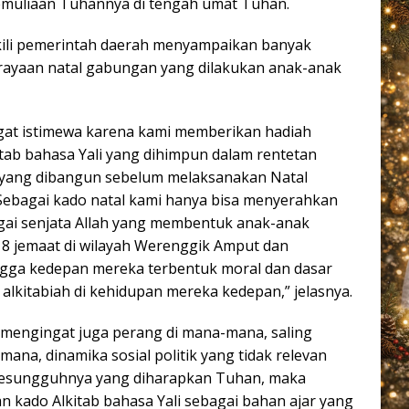
uliaan Tuhannya di tengah umat Tuhan.
kili pemerintah daerah menyampaikan banyak
erayaan natal gabungan yang dilakukan anak-anak
gat istimewa karena kami memberikan hadiah
itab bahasa Yali yang dihimpun dalam rentetan
i yang dibangun sebelum melaksanakan Natal
 Sebagai kado natal kami hanya bisa menyerahkan
bagai senjata Allah yang membentuk anak-anak
 8 jemaat di wilayah Werenggik Amput dan
gga kedepan mereka terbentuk moral dan dasar
alkitabiah di kehidupan mereka kedepan,” jelasnya.
, mengingat juga perang di mana-mana, saling
na, dinamika sosial politik yang tidak relevan
esungguhnya yang diharapkan Tuhan, maka
 kado Alkitab bahasa Yali sebagai bahan ajar yang