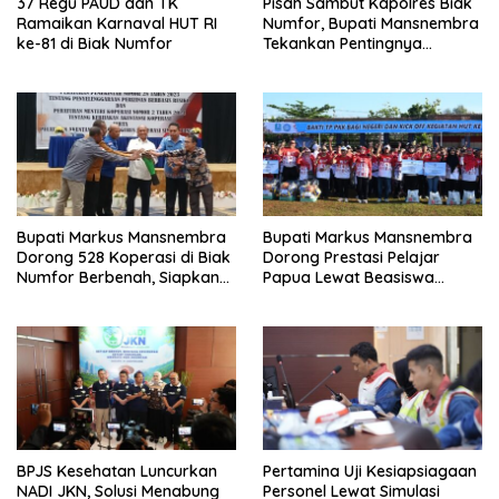
37 Regu PAUD dan TK
Pisah Sambut Kapolres Biak
Ramaikan Karnaval HUT RI
Numfor, Bupati Mansnembra
ke-81 di Biak Numfor
Tekankan Pentingnya
Sinergitas
Bupati Markus Mansnembra
Bupati Markus Mansnembra
Dorong 528 Koperasi di Biak
Dorong Prestasi Pelajar
Numfor Berbenah, Siapkan
Papua Lewat Beasiswa
Reward bagi yang
Unggulan
Berprestasi
BPJS Kesehatan Luncurkan
Pertamina Uji Kesiapsiagaan
NADI JKN, Solusi Menabung
Personel Lewat Simulasi