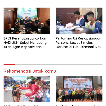
Reward bagi yang
Unggulan
Berprestasi
BPJS Kesehatan Luncurkan
Pertamina Uji Kesiapsiagaan
NADI JKN, Solusi Menabung
Personel Lewat Simulasi
Iuran Agar Kepesertaan
Darurat di Fuel Terminal Biak
Tetap Aktif
Rekomendasi untuk kamu