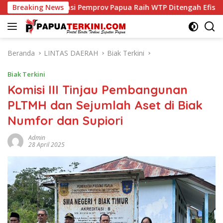
Langsung
Papua Raih WTP Ditengah Efisiensi Anggaran
Breaking News
Sambut HU
ke
konten
Beranda
LINTAS DAERAH
Biak Terkini
Biak Terkini
Komisi III Tinjau Pembangunan
PLTMH dan Sejumlah Aset di Biak
Numfor dan Supiori
Admin
28 April 2025