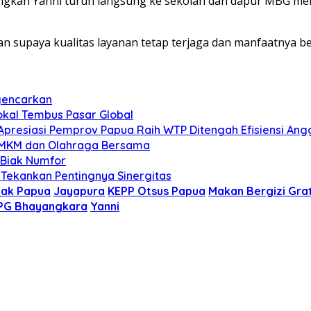
i langkah Yanni turun langsung ke sekolah dan dapur MBG
kan supaya kualitas layanan tetap terjaga dan manfaatnya 
igencarkan
okal Tembus Pasar Global
 Apresiasi Pemprov Papua Raih WTP Ditengah Efisiensi An
 UMKM dan Olahraga Bersama
 Biak Numfor
Tekankan Pentingnya Sinergitas
nak Papua
Jayapura
KEPP Otsus Papua
Makan Bergizi Grat
PG Bhayangkara
Yanni