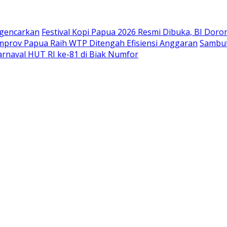
igencarkan
Festival Kopi Papua 2026 Resmi Dibuka, BI Doro
emprov Papua Raih WTP Ditengah Efisiensi Anggaran
Sambut
rnaval HUT RI ke-81 di Biak Numfor