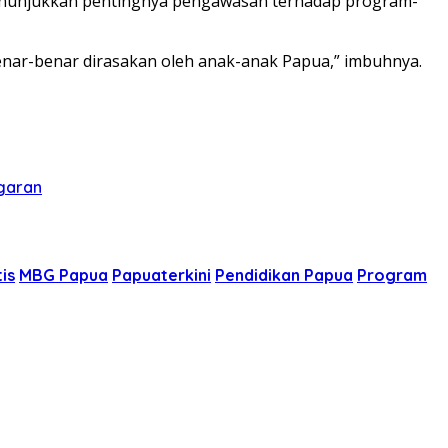
 menunjukkan pentingnya pengawasan terhadap program-
benar-benar dirasakan oleh anak-anak Papua,” imbuhnya.
ggaran
is
MBG Papua
Papuaterkini
Pendidikan Papua
Program