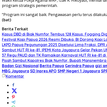
Wakil Ketua Pokja Agama MRP, Izak R. Hikoyabi, menila
program strategis pemerintah.
“Program ini sangat baik. Pengawasan perlu terus dilaku
(bat)
Berita Terkait
Kasus DBD di Biak Numfor Tembus 128 Kasus, Fogging D
Festival Kopi Papua 2026 Resmi Dibuka, BI Dorong Kopi L
LKPD Papua Pegunungan 2025 Disetujui Lima Fraksi, DPR
Sambut HUT RI ke-81, IPEMI Kota Jayapura Gelar Pekan
37 Regu PAUD dan TK Ramaikan Karnaval HUT RI ke-81 di
Pisah Sambut Kapolres Biak Numfor, Bupati Mansnembra 
Badan Gizi Nasional
Berita Papua
Gerindra Papua
gizi a
MBG Jayapura
SD Inpres APO
SMP Negeri 1 Jayapura
SP
Komentar