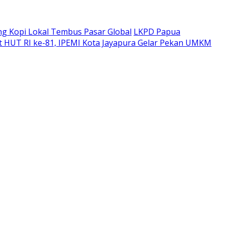
ng Kopi Lokal Tembus Pasar Global
LKPD Papua
 HUT RI ke-81, IPEMI Kota Jayapura Gelar Pekan UMKM