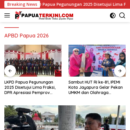
Langsung
25 Disetujui Lima Fraksi, DPR Apresiasi Pemprov Papua Raih WT
Breaking News
ke
konten
APBD Papua 2026
Sambut HUT RI ke-81, IPEMI
37 Regu PAUD dan TK
Kota Jayapura Gelar Pekan
Ramaikan Karnaval HUT RI
UMKM dan Olahraga
ke-81 di Biak Numfor
Bersama