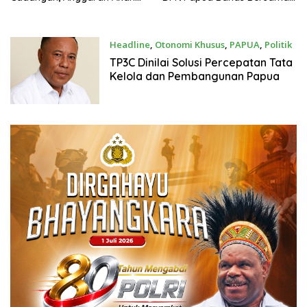
Dialihkan untuk Percepat
Dinas Pendidikan dan BPKAD
Pembangunan
Headline
,
Otonomi Khusus
,
PAPUA
,
Politik
19 Januari 2026
TP3C Dinilai Solusi Percepatan Tata
Kelola dan Pembangunan Papua