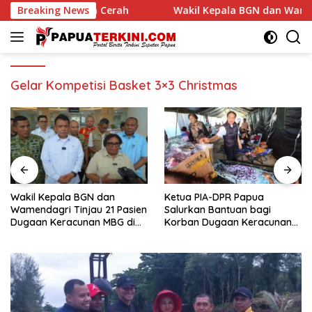
Langsung
Breaking News
Wakil Kepala BGN dan Wamendagri Tinjau 21 Pasien Du
ke
konten
Gelar Kompetisi Basket 3×3 Christmas
Wakil Kepala BGN dan
Ketua PIA-DPR Papua
Wamendagri Tinjau 21 Pasien
Salurkan Bantuan bagi
Dugaan Keracunan MBG di
Korban Dugaan Keracunan
RSUP Jayapura, Mayoritas
MBG di Depapre
Mulai Pulih