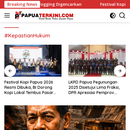
Langsung
Kasus, Fogging Digencarkan
Breaking News
Festival Kopi Papua 2026 
ke
konten
#KepastianHukum
Festival Kopi Papua 2026
LKPD Papua Pegunungan
Resmi Dibuka, BI Dorong
2025 Disetujui Lima Fraksi,
Kopi Lokal Tembus Pasar
DPR Apresiasi Pemprov
Global
Papua Raih WTP Ditengah
Efisiensi Anggaran