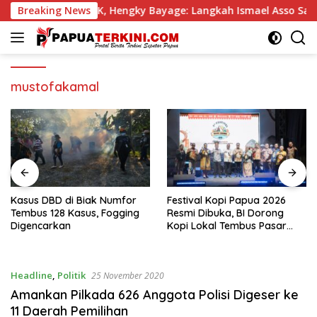
Langsung
gky Bayage: Langkah Ismael Asso Sangat Keliru
Breaking News
Kasus
ke
konten
mustofakamal
Kasus DBD di Biak Numfor
Festival Kopi Papua 2026
Tembus 128 Kasus, Fogging
Resmi Dibuka, BI Dorong
Digencarkan
Kopi Lokal Tembus Pasar
Global
Headline
,
Politik
25 November 2020
Amankan Pilkada 626 Anggota Polisi Digeser ke
11 Daerah Pemilihan