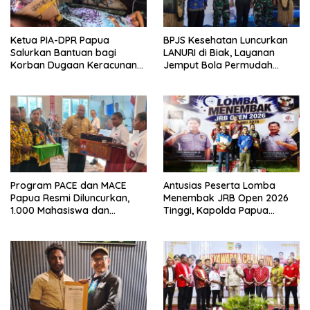
Ketua PIA-DPR Papua
BPJS Kesehatan Luncurkan
Salurkan Bantuan bagi
LANURI di Biak, Layanan
Korban Dugaan Keracunan
Jemput Bola Permudah
MBG di Depapre
Perubahan Faskes Peserta
JKN
Program PACE dan MACE
Antusias Peserta Lomba
Papua Resmi Diluncurkan,
Menembak JRB Open 2026
1.000 Mahasiswa dan
Tinggi, Kapolda Papua
Ratusan Pelajar Jadi
Siapkan Kejuaraan Baru
Sasaran