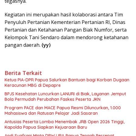
tegasnya.
Kegiatan ini merupakan hasil kolaborasi antara Tim
Penyuluh Pertanian Kementerian Pertanian RI, Dinas
Pertanian dan Ketahanan Pangan Biak Numfor, serta
Kelompok Tani Sendaro dalam mendorong ketahanan
pangan daerah.
(yy)
Berita Terkait
Ketua PIA-DPR Papua Salurkan Bantuan bagi Korban Dugaan
Keracunan MBG di Depapre
BPJS Kesehatan Luncurkan LANURI di Biak, Layanan Jemput
Bola Permudah Perubahan Faskes Peserta JKN
Program PACE dan MACE Papua Resmi Diluncurkan, 1.000
Mahasiswa dan Ratusan Pelajar Jadi Sasaran
Antusias Peserta Lomba Menembak JRB Open 2026 Tinggi,
Kapolda Papua Siapkan Kejuaraan Baru
Andi Syafrani Minta DPW LIRA Papua Tengah Percepat