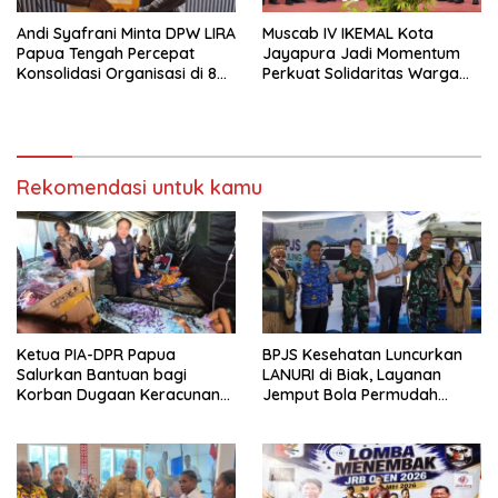
Andi Syafrani Minta DPW LIRA
Muscab IV IKEMAL Kota
Papua Tengah Percepat
Jayapura Jadi Momentum
Konsolidasi Organisasi di 8
Perkuat Solidaritas Warga
Kabupaten
Maluku di Papua
Rekomendasi untuk kamu
Ketua PIA-DPR Papua
BPJS Kesehatan Luncurkan
Salurkan Bantuan bagi
LANURI di Biak, Layanan
Korban Dugaan Keracunan
Jemput Bola Permudah
MBG di Depapre
Perubahan Faskes Peserta
JKN