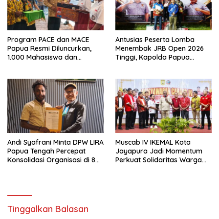
Program PACE dan MACE
Antusias Peserta Lomba
Papua Resmi Diluncurkan,
Menembak JRB Open 2026
1.000 Mahasiswa dan
Tinggi, Kapolda Papua
Ratusan Pelajar Jadi
Siapkan Kejuaraan Baru
Sasaran
Andi Syafrani Minta DPW LIRA
Muscab IV IKEMAL Kota
Papua Tengah Percepat
Jayapura Jadi Momentum
Konsolidasi Organisasi di 8
Perkuat Solidaritas Warga
Kabupaten
Maluku di Papua
Tinggalkan Balasan