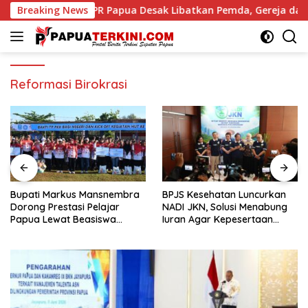
Langsung
pua Desak Libatkan Pemda, Gereja dan Adat
Breaking News
Bupati M
ke
konten
Reformasi Birokrasi
Bupati Markus Mansnembra
BPJS Kesehatan Luncurkan
Dorong Prestasi Pelajar
NADI JKN, Solusi Menabung
Papua Lewat Beasiswa
Iuran Agar Kepesertaan
Unggulan
Tetap Aktif